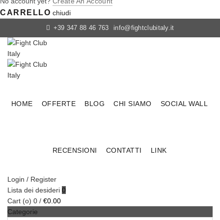
No account yet?
Create An Account
CARRELLO
chiudi
+39 347 88 46 763
info@fightclubitaly.it
HOME
OFFERTE
BLOG
CHI SIAMO
SOCIAL WALL
RECENSIONI
CONTATTI
LINK
Login / Register
Lista dei desideri
0
Cart (
o
)
0
/
€
0.00
Categorie