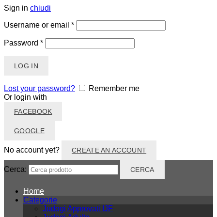
Sign in
chiudi
Username or email
*
Password
*
LOG IN
Lost your password?
Remember me
Or login with
FACEBOOK
GOOGLE
No account yet?
CREATE AN ACCOUNT
Cerca:
CERCA
Home
Categorie
Judogi Approvati IJF