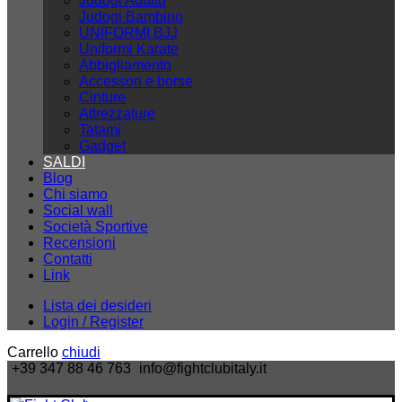
Judogi Adulto
Judogi Bambino
UNIFORMI BJJ
Uniformi Karate
Abbigliamento
Accessori e borse
Cinture
Attrezzature
Tatami
Gadget
SALDI
Blog
Chi siamo
Social wall
Società Sportive
Recensioni
Contatti
Link
Lista dei desideri
Login / Register
Carrello
chiudi
+39 347 88 46 763
info@fightclubitaly.it