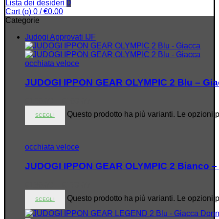
Lista dei desideri
0
Cart (
o
)
0
/
€
0.00
Categorie
Judogi Approvati IJF
occhiata veloce
JUDOGI IPPON GEAR OLYMPIC 2 Blu – Gia
€
169.00
–
€
199.00
Questo prodotto ha più varianti. Le opzioni 
SCEGLI
occhiata veloce
JUDOGI IPPON GEAR OLYMPIC 2 Bianco –
€
139.00
–
€
179.00
Questo prodotto ha più varianti. Le opzioni 
SCEGLI