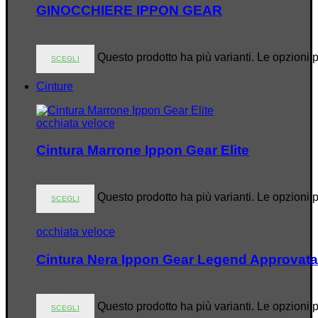
GINOCCHIERE IPPON GEAR
€
14.95
Questo prodotto ha più varianti. Le opzioni 
SCEGLI
Cinture
occhiata veloce
Cintura Marrone Ippon Gear Elite
€
24.95
Questo prodotto ha più varianti. Le opzioni 
SCEGLI
occhiata veloce
Cintura Nera Ippon Gear Legend Approvata
€
29.95
Questo prodotto ha più varianti. Le opzioni 
SCEGLI