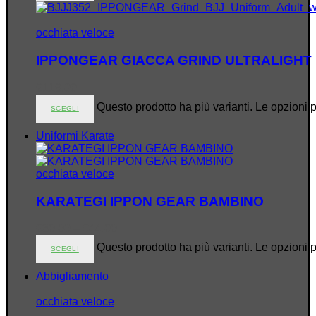
occhiata veloce
IPPONGEAR GIACCA GRIND ULTRALIGHT 
€
119.00
Questo prodotto ha più varianti. Le opzioni 
SCEGLI
Uniformi Karate
occhiata veloce
KARATEGI IPPON GEAR BAMBINO
€
30.00
–
€
44.00
Questo prodotto ha più varianti. Le opzioni 
SCEGLI
Abbigliamento
occhiata veloce