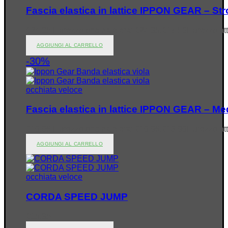
Fascia elastica in lattice IPPON GEAR – St
€
24.95
Il prezzo originale era: €24.95.
€
17.50
Il prezzo at
AGGIUNGI AL CARRELLO
-30%
occhiata veloce
Fascia elastica in lattice IPPON GEAR – M
€
19.95
Il prezzo originale era: €19.95.
€
13.99
Il prezzo at
AGGIUNGI AL CARRELLO
occhiata veloce
CORDA SPEED JUMP
€
15.95