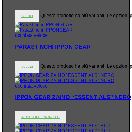
€
69.95
–
€
84.95
Questo prodotto ha più varianti. Le opzioni 
SCEGLI
occhiata veloce
PARASTINCHI IPPON GEAR
€
19.95
Questo prodotto ha più varianti. Le opzioni 
SCEGLI
occhiata veloce
IPPON GEAR ZAINO “ESSENTIALS” NERO
€
24.95
AGGIUNGI AL CARRELLO