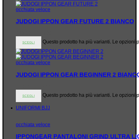
occhiata veloce
JUDOGI IPPON GEAR FUTURE 2 BIANCO
€
29.00
–
€
46.00
Questo prodotto ha più varianti. Le opzioni 
SCEGLI
occhiata veloce
JUDOGI IPPON GEAR BEGINNER 2 BIANC
€
19.00
–
€
32.00
Questo prodotto ha più varianti. Le opzioni 
SCEGLI
UNIFORMI BJJ
occhiata veloce
IPPONGEAR PANTALONI GRIND ULTRA LI