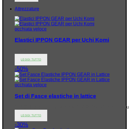
Attrezzature
occhiata veloce
Elastici IPPON GEAR per Uchi Komi
€
59.95
LEGGI TUTTO
-50%
occhiata veloce
Set di Fasce elastiche in lattice
€
12.95
Il prezzo originale era: €12.95.
€
6.47
Il prezzo att
LEGGI TUTTO
-30%