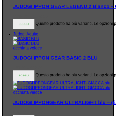
JUDOGI IPPON GEAR LEGEND 2 Bianco – 
€
129.00
–
€
159.00
Questo prodotto ha più varianti. Le opzioni 
SCEGLI
Judogi Adulto
occhiata veloce
JUDOGI IPPON GEAR BASIC 2 BLU
€
69.00
–
€
93.00
Questo prodotto ha più varianti. Le opzioni 
SCEGLI
occhiata veloce
JUDOGI IPPONGEAR ULTRALIGHT blu – gi
€
99.00
–
€
129.00