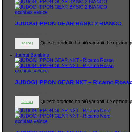
occhiata veloce
JUDOGI IPPON GEAR BASIC 2 BIANCO
€
59.00
–
€
80.00
Questo prodotto ha più varianti. Le opzioni 
SCEGLI
Judogi Bambino
occhiata veloce
JUDOGI IPPON GEAR NXT – Ricamo Ross
€
39.00
–
€
52.00
Questo prodotto ha più varianti. Le opzioni 
SCEGLI
occhiata veloce