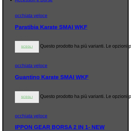
occhiata veloce
Paratibia Karate SMAI WKF
€
49.00
Questo prodotto ha più varianti. Le opzioni 
SCEGLI
occhiata veloce
Guantino Karate SMAI WKF
€
26.00
Questo prodotto ha più varianti. Le opzioni 
SCEGLI
occhiata veloce
IPPON GEAR BORSA 2 IN 1- NEW